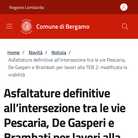
Salta al contenuto principale
Skip to footer content
Regione Lombardia
Comune di Bergamo
Briciole di pane
Home
/
Novità
/
Notizia
/
Asfaltature definitive all’intersezione tra le vie Pescaria,
De Gasperi e Brambati per lavori alla TEB 2: modificata la
viabilità
Asfaltature definitive
all’intersezione tra le vie
Pescaria, De Gasperi e
Brambati per lavori alla