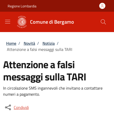
Salta al contenuto principale
Skip to footer content
Regione Lombardia
Comune di Bergamo
Briciole di pane
Home
/
Novità
/
Notizia
/
Attenzione a falsi messaggi sulla TARI
Attenzione a falsi
messaggi sulla TARI
In circolazione SMS ingannevoli che invitano a contattare
numeri a pagamento.
Condividi