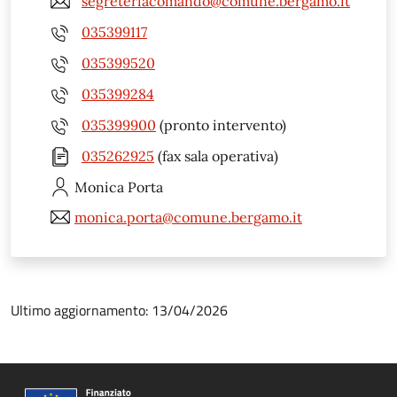
segreteriacomando@comune.bergamo.it
035399117
035399520
035399284
035399900
(pronto intervento)
035262925
(fax sala operativa)
Monica
Porta
monica.porta@comune.bergamo.it
Ultimo aggiornamento: 13/04/2026