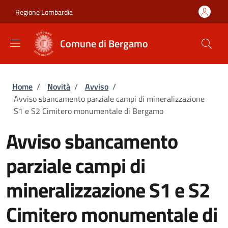
Salta al contenuto principale
Skip to footer content
Regione Lombardia
Comune di Bergamo
Briciole di pane
Home
/
Novità
/
Avviso
/
Avviso sbancamento parziale campi di mineralizzazione
S1 e S2 Cimitero monumentale di Bergamo
Avviso sbancamento
parziale campi di
mineralizzazione S1 e S2
Cimitero monumentale di