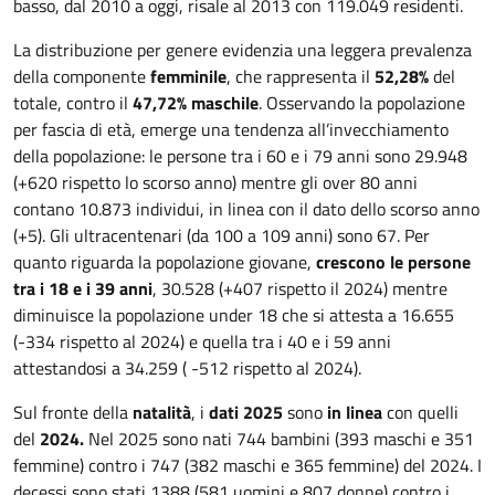
basso, dal 2010 a oggi, risale al 2013 con 119.049 residenti.
La distribuzione per genere evidenzia una leggera prevalenza
della componente
femminile
, che rappresenta il
52,28%
del
totale, contro il
47,72%
maschile
. Osservando la popolazione
per fascia di età, emerge una tendenza all’invecchiamento
della popolazione: le persone tra i 60 e i 79 anni sono 29.948
(+620 rispetto lo scorso anno) mentre gli over 80 anni
contano 10.873 individui, in linea con il dato dello scorso anno
(+5). Gli ultracentenari (da 100 a 109 anni) sono 67. Per
quanto riguarda la popolazione giovane,
crescono le persone
tra i 18 e i 39 anni
, 30.528 (+407 rispetto il 2024) mentre
diminuisce la popolazione under 18 che si attesta a 16.655
(-334 rispetto al 2024) e quella tra i 40 e i 59 anni
attestandosi a 34.259 ( -512 rispetto al 2024).
Sul fronte della
natalità
, i
dati 2025
sono
in linea
con quelli
del
2024.
Nel 2025 sono nati 744 bambini (393 maschi e 351
femmine) contro i 747 (382 maschi e 365 femmine) del 2024. I
decessi sono stati 1388 (581 uomini e 807 donne) contro i