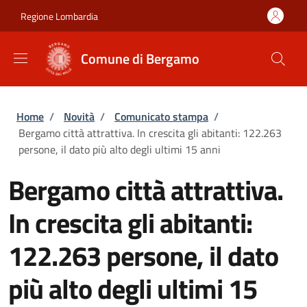
Salta al contenuto principale
Skip to footer content
Regione Lombardia
Comune di Bergamo
Briciole di pane
Home
/
Novità
/
Comunicato stampa
/
Bergamo città attrattiva. In crescita gli abitanti: 122.263
persone, il dato più alto degli ultimi 15 anni
Bergamo città attrattiva.
In crescita gli abitanti:
122.263 persone, il dato
più alto degli ultimi 15