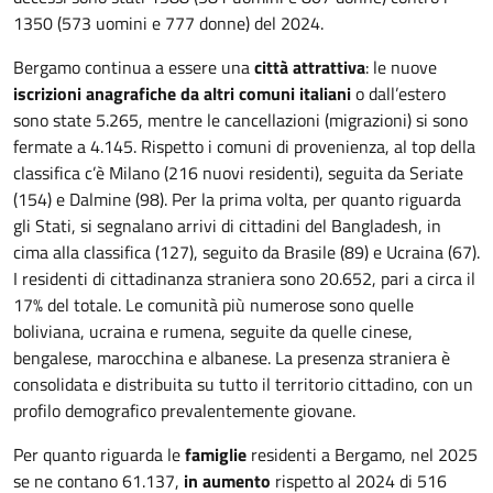
1350 (573 uomini e 777 donne) del 2024.
Bergamo continua a essere una
città attrattiva
: le nuove
iscrizioni anagrafiche da altri comuni italiani
o dall’estero
sono state 5.265, mentre le cancellazioni (migrazioni) si sono
fermate a 4.145. Rispetto i comuni di provenienza, al top della
classifica c’è Milano (216 nuovi residenti), seguita da Seriate
(154) e Dalmine (98). Per la prima volta, per quanto riguarda
gli Stati, si segnalano arrivi di cittadini del Bangladesh, in
cima alla classifica (127), seguito da Brasile (89) e Ucraina (67).
I residenti di cittadinanza straniera sono 20.652, pari a circa il
17% del totale. Le comunità più numerose sono quelle
boliviana, ucraina e rumena, seguite da quelle cinese,
bengalese, marocchina e albanese. La presenza straniera è
consolidata e distribuita su tutto il territorio cittadino, con un
profilo demografico prevalentemente giovane.
Per quanto riguarda le
famiglie
residenti a Bergamo, nel 2025
se ne contano 61.137,
in aumento
rispetto al 2024 di 516