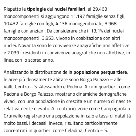
Rispetto le
tipologie
dei
nuclei familiari
, ai 29.463
monocomponenti si aggiungono 11.197 famiglie senza figli,
10.432 famiglie con figli, 4.136 monogenitoriale, 3.968
famiglie con anziani. Da considerare che il 13,1% dei nuclei
monocomponenti, 3.853, vivono in coabitazione con altri
nuclei. Novanta sono le convivenze anagrafiche non affettive
e 2.039 i residenti in convivenze anagrafiche non affettive, in
linea con lo scorso anno.
Analizzando la distribuzione della
popolazione per
quartiere
,
le aree più densamente abitate sono Borgo Palazzo – alle
Valli, Centro – S. Alessandro e Redona. Alcuni quartieri, come
Redona e Borgo Palazzo, mostrano dinamiche demografiche
vivaci, con una popolazione in crescita e un numero di nascite
relativamente elevato. Al contrario, zone come Campagnola o
Grumello registrano una popolazione in calo e tassi di natalità
molto bassi. I decessi, invece, risultano particolarmente
concentrati in quartieri come Celadina, Centro – S.