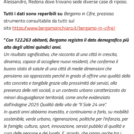
Alessandro, Redona dove trovano sede diverse case di riposo.
Tutti i dati sono reperibili su
Bergamo in Cifre
, prezioso
strumento consultabile da tutti sul
sito
https://www.bergamoinchiaro.it/bergamo-in-cifre/
“
Con 122.263 abitanti, Bergamo registra il dato demografico più
alto degli ultimi quindici anni.
Un risultato significativo, che racconta di una città in crescita,
dinamica, capace di accogliere nuovi residenti, che conferma il
buono stato di salute di una città di medie dimensioni che
pensiamo sia apprezzata perché in grado di offrire una qualità della
vita concreta e tangibile grazie alla prossimità dei servizi, alla
presenza delle reti sociali, a un contesto urbano caratterizzato da
minori disuguaglianze territoriali, come anche evidenziato
dall’indagine 2025 Qualità della vita de “Il Sole 24 ore”.
In questi anni abbiamo investito, e continuiamo a farlo, su mobilità
sostenibile, verde urbano, rigenerazione, politiche per l’infanzia, per
le famiglie, cultura, sport, innovazione, servizi pubblici di qualità e
cura delle persone e dei luoghi. E, ricordo, che siamo anche tra i