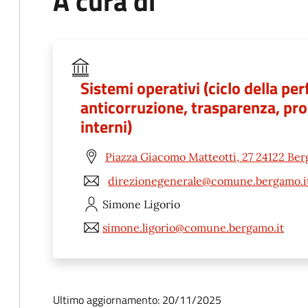
A cura di
Sistemi operativi (ciclo della p
anticorruzione, trasparenza, prog
interni)
Piazza Giacomo Matteotti, 27 24122 Be
direzionegenerale@comune.bergamo.i
Simone
Ligorio
simone.ligorio@comune.bergamo.it
Ultimo aggiornamento: 20/11/2025