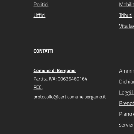
Politici
Mobilit
Uffici
Tribut
Vita la
CONTATTI
Comune di Bergamo
Ammini
Partita IVA: 00636460164
Dichiar
PEC:
Leggi 
protocollo@cert.comune.bergamo.it
Preno
Piano 
servizi