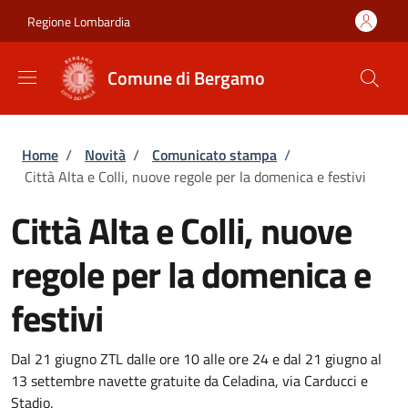
Salta al contenuto principale
Skip to footer content
Regione Lombardia
Comune di Bergamo
Briciole di pane
Home
/
Novità
/
Comunicato stampa
/
Città Alta e Colli, nuove regole per la domenica e festivi
Città Alta e Colli, nuove
regole per la domenica e
festivi
Dal 21 giugno ZTL dalle ore 10 alle ore 24 e dal 21 giugno al
13 settembre navette gratuite da Celadina, via Carducci e
Stadio.