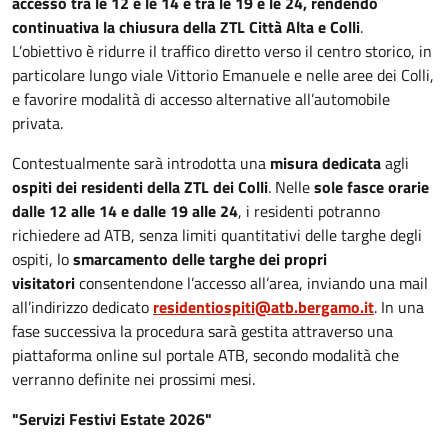
accesso tra le 12 e le 14 e tra le 19 e le 24, rendendo
continuativa la chiusura della ZTL Città Alta e Colli
.
L’obiettivo è ridurre il traffico diretto verso il centro storico, in
particolare lungo viale Vittorio Emanuele e nelle aree dei Colli,
e favorire modalità di accesso alternative all’automobile
privata.
Contestualmente sarà introdotta una
misura dedicata
agli
ospiti dei residenti della ZTL dei Colli
. Nelle
sole fasce orarie
dalle 12 alle 14 e dalle 19 alle 24
, i residenti potranno
richiedere ad ATB, senza limiti quantitativi delle targhe degli
ospiti, lo
smarcamento delle targhe dei propri
visitatori
consentendone l’accesso all’area, inviando una mail
all’indirizzo dedicato
residentiospiti@atb.bergamo.it
. In una
fase successiva la procedura sarà gestita attraverso una
piattaforma online sul portale ATB, secondo modalità che
verranno definite nei prossimi mesi.
"Servizi Festivi Estate 2026"