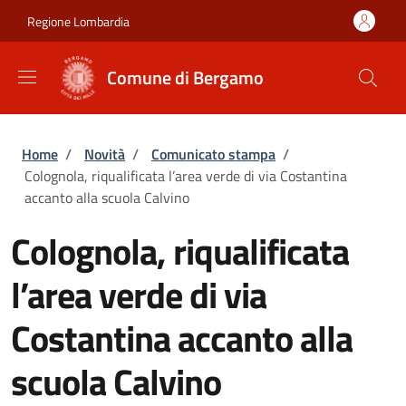
Salta al contenuto principale
Skip to footer content
Regione Lombardia
Comune di Bergamo
Briciole di pane
Home
/
Novità
/
Comunicato stampa
/
Colognola, riqualificata l’area verde di via Costantina
accanto alla scuola Calvino
Colognola, riqualificata
l’area verde di via
Costantina accanto alla
scuola Calvino