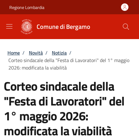
Salta al contenuto principale
Skip to footer content
Regione Lombardia
Comune di Bergamo
Briciole di pane
Home
/
Novità
/
Notizia
/
Corteo sindacale della "Festa di Lavoratori" del 1° maggio
2026: modificata la viabilità
Corteo sindacale della
"Festa di Lavoratori" del
1° maggio 2026:
modificata la viabilità