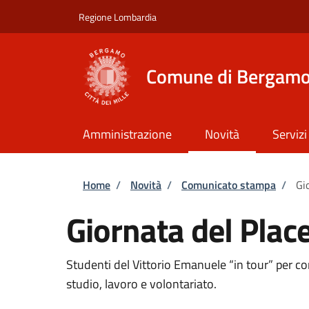
Salta al contenuto principale
Skip to footer content
Regione Lombardia
Comune di Bergam
Amministrazione
Novità
Servizi
Briciole di pane
Home
/
Novità
/
Comunicato stampa
/
Gi
Giornata del Pla
Studenti del Vittorio Emanuele “in tour” per con
studio, lavoro e volontariato.