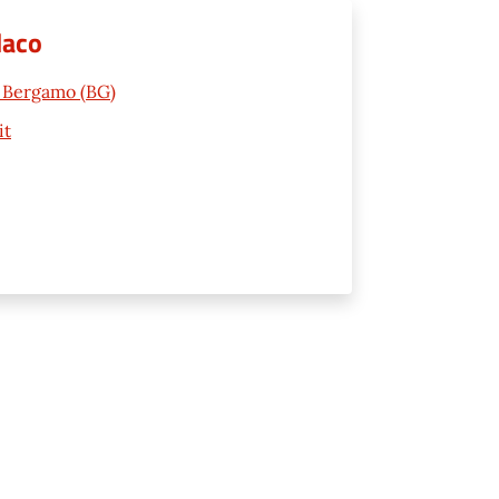
daco
2 Bergamo (BG)
it