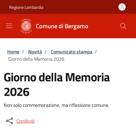
Salta al contenuto principale
Skip to footer content
Regione Lombardia
Comune di Bergamo
Briciole di pane
Home
/
Novità
/
Comunicato stampa
/
Giorno della Memoria 2026
Giorno della Memoria
2026
Non solo commemorazione, ma riflessione comune.
Condividi