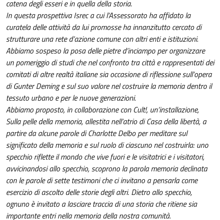
catena degli esseri e in quella della storia.
In questa prospettiva Isrec a cui l’Assessorato ha affidato la
curatela delle attività da lui promosse ha innanzitutto cercato di
strutturare una rete d’azione comune con altri enti e istituzioni.
Abbiamo sospeso la posa delle pietre d’inciampo per organizzare
un pomeriggio di studi che nel confronto tra città e rappresentati dei
comitati di altre realtà italiane sia occasione di riflessione sull’opera
di Gunter Deming e sul suo valore nel costruire la memoria dentro il
tessuto urbano e per le nuove generazioni.
Abbiamo proposto, in collaborazione con Cult!, un’installazione,
Sulla pelle della memoria, allestita nell’atrio di Casa della libertà, a
partire da alcune parole di Charlotte Delbo per meditare sul
significato della memoria e sul ruolo di ciascuno nel costruirla: uno
specchio riflette il mondo che vive fuori e le visitatrici e i visitatori,
avvicinandosi allo specchio, scoprono la parola memoria declinata
con le parole di sette testimoni che ci invitano a pensarla come
esercizio di ascolto delle storie degli altri. Dietro allo specchio,
ognuno è invitato a lasciare traccia di una storia che ritiene sia
importante entri nella memoria della nostra comunità.