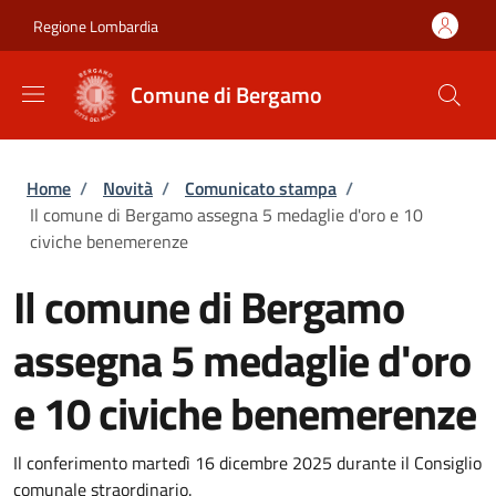
Salta al contenuto principale
Skip to footer content
Regione Lombardia
Comune di Bergamo
Briciole di pane
Home
/
Novità
/
Comunicato stampa
/
Il comune di Bergamo assegna 5 medaglie d'oro e 10
civiche benemerenze
Il comune di Bergamo
assegna 5 medaglie d'oro
e 10 civiche benemerenze
Il conferimento martedì 16 dicembre 2025 durante il Consiglio
comunale straordinario.