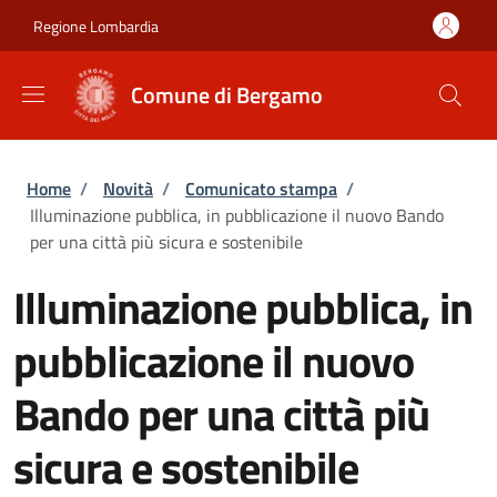
Salta al contenuto principale
Skip to footer content
Regione Lombardia
Comune di Bergamo
Briciole di pane
Home
/
Novità
/
Comunicato stampa
/
Illuminazione pubblica, in pubblicazione il nuovo Bando
per una città più sicura e sostenibile
Illuminazione pubblica, in
pubblicazione il nuovo
Bando per una città più
sicura e sostenibile