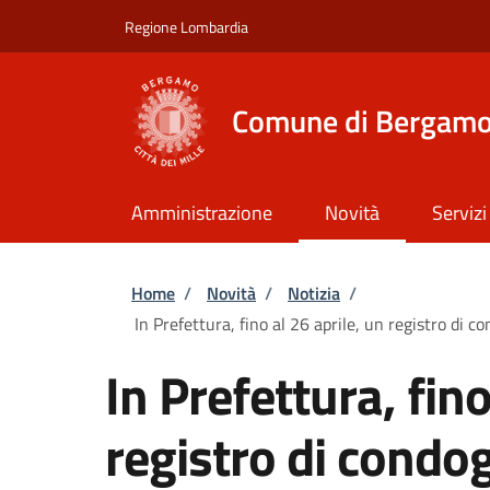
Salta al contenuto principale
Skip to footer content
Regione Lombardia
Comune di Bergam
Amministrazione
Novità
Servizi
Briciole di pane
Home
/
Novità
/
Notizia
/
In Prefettura, fino al 26 aprile, un registro di 
In Prefettura, fino
registro di condogl