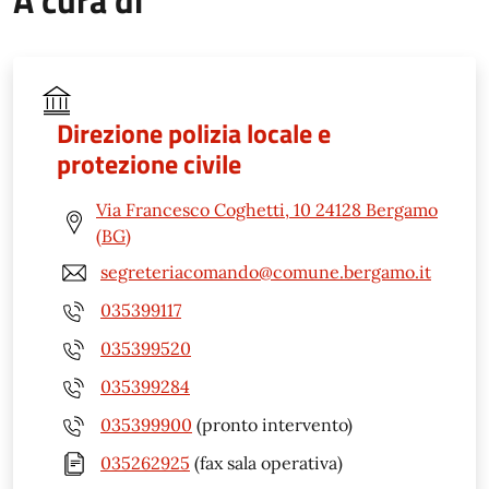
Direzione polizia locale e
protezione civile
Via Francesco Coghetti, 10 24128 Bergamo
(BG)
segreteriacomando@comune.bergamo.it
035399117
035399520
035399284
035399900
(pronto intervento)
035262925
(fax sala operativa)