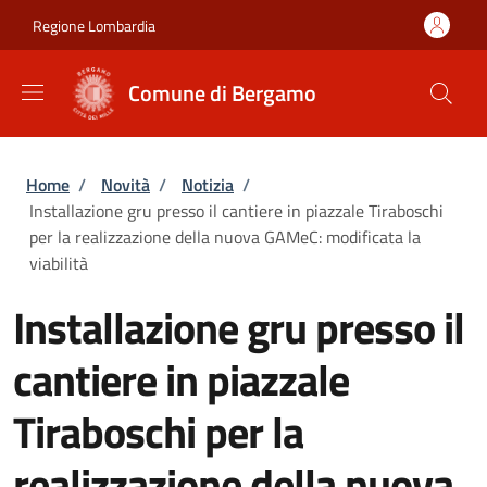
Salta al contenuto principale
Skip to footer content
Regione Lombardia
Comune di Bergamo
Briciole di pane
Home
/
Novità
/
Notizia
/
Installazione gru presso il cantiere in piazzale Tiraboschi
per la realizzazione della nuova GAMeC: modificata la
viabilità
Installazione gru presso il
cantiere in piazzale
Tiraboschi per la
realizzazione della nuova