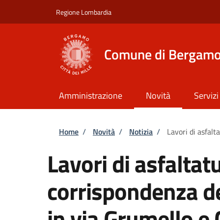
Salta al contenuto principale
Skip to footer content
Regione Lombardia
Comune di Bergam
Amministrazione
Novità
Servizi
Briciole di pane
Home
/
Novità
/
Notizia
/
Lavori di asfalt
Lavori di asfaltatu
corrispondenza de
in via Grumello e 