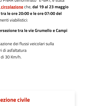
etto PNRR denominato “E-BRT, è stata
 circolazione
che,
dal 19 al 23 maggio
ra le ore 20:00 e le ore 07:00 del
enti viabilistici:
tersezione tra le vie Grumello e Campi
zione dei flussi veicolari sulla
i di asfaltatura
à di 30 Km/h.
tezione civile