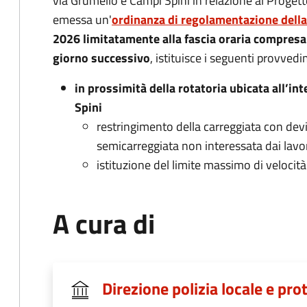
via Grumello e Campi Spini in relazione al Prog
emessa un'
ordinanza di regolamentazione della
2026 limitatamente alla fascia oraria compresa t
giorno successivo
, istituisce i seguenti provvedim
in prossimità della rotatoria ubicata all’in
Spini
restringimento della carreggiata con devia
semicarreggiata non interessata dai lavor
istituzione del limite massimo di velocit
A cura di
Direzione polizia locale e pro