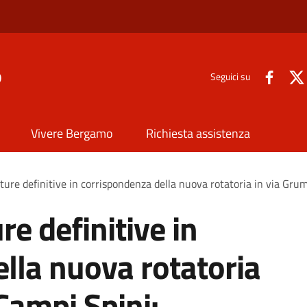
o
Seguici su
Vivere Bergamo
Richiesta assistenza
ature definitive in corrispondenza della nuova rotatoria in via Grume
re definitive in
lla nuova rotatoria
Campi Spini: