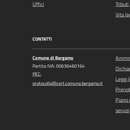
Uffici
Tribut
Vita la
CONTATTI
Comune di Bergamo
Ammini
Partita IVA: 00636460164
Dichiar
PEC:
Leggi 
protocollo@cert.comune.bergamo.it
Preno
Piano 
servizi