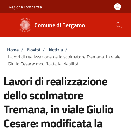
Salta al contenuto principale
Skip to footer content
Regione Lombardia
Comune di Bergamo
Briciole di pane
Home
/
Novità
/
Notizia
/
Lavori di realizzazione dello scolmatore Tremana, in viale
Giulio Cesare: modificata la viabilità
Lavori di realizzazione
dello scolmatore
Tremana, in viale Giulio
Cesare: modificata la