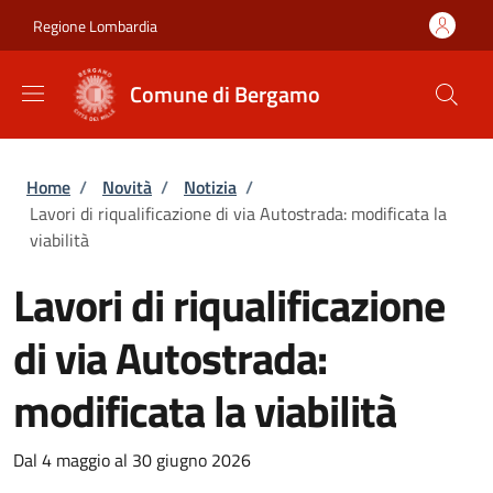
Salta al contenuto principale
Skip to footer content
Regione Lombardia
Comune di Bergamo
Briciole di pane
Home
/
Novità
/
Notizia
/
Lavori di riqualificazione di via Autostrada: modificata la
viabilità
Lavori di riqualificazione
di via Autostrada:
modificata la viabilità
Dal 4 maggio al 30 giugno 2026