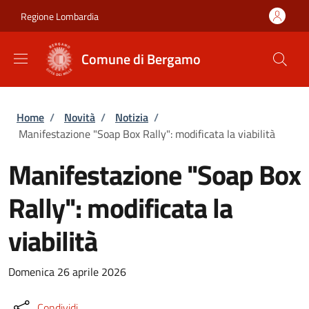
Salta al contenuto principale
Skip to footer content
Regione Lombardia
Comune di Bergamo
Briciole di pane
Home
/
Novità
/
Notizia
/
Manifestazione "Soap Box Rally": modificata la viabilità
Manifestazione "Soap Box
Rally": modificata la
viabilità
Domenica 26 aprile 2026
Condividi