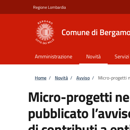
Salta al contenuto principale
Skip to footer content
Regione Lombardia
Comune di Bergam
Amministrazione
Novità
Servizi
Briciole di pane
Home
/
Novità
/
Avviso
/
Micro-progetti n
Micro-progetti nei
pubblicato l’avvis
di contributi a ent