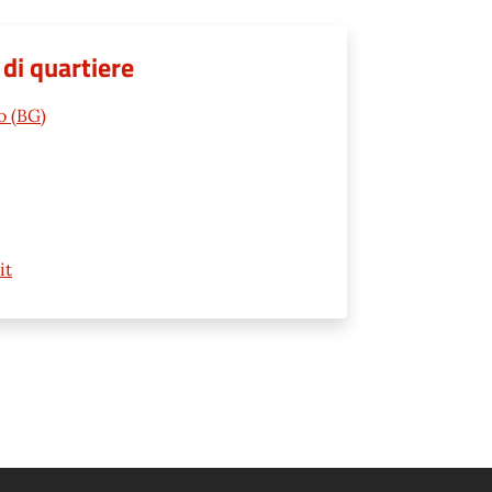
 di quartiere
o (BG)
it