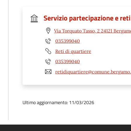
Servizio partecipazione e reti
Via Torquato Tasso, 2 24121 Bergam
035399040
Reti di quartiere
035399040
retidiquartiere@comune.bergamo.
Ultimo aggiornamento: 11/03/2026