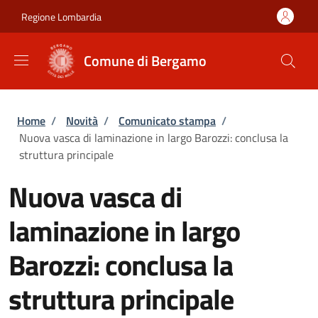
Salta al contenuto principale
Skip to footer content
Regione Lombardia
Comune di Bergamo
Briciole di pane
Home
/
Novità
/
Comunicato stampa
/
Nuova vasca di laminazione in largo Barozzi: conclusa la
struttura principale
Nuova vasca di
laminazione in largo
Barozzi: conclusa la
struttura principale