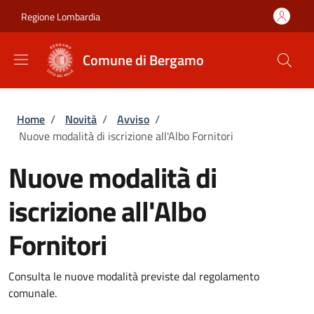
Salta al contenuto principale
Skip to footer content
Regione Lombardia
Comune di Bergamo
Briciole di pane
Home
/
Novità
/
Avviso
/
Nuove modalità di iscrizione all'Albo Fornitori
Nuove modalità di
iscrizione all'Albo
Fornitori
Consulta le nuove modalità previste dal regolamento
comunale.