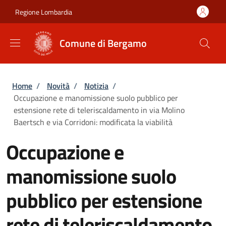
Salta al contenuto principale
Skip to footer content
Regione Lombardia
Comune di Bergamo
Briciole di pane
Home
/
Novità
/
Notizia
/
Occupazione e manomissione suolo pubblico per
estensione rete di teleriscaldamento in via Molino
Baertsch e via Corridoni: modificata la viabilità
Occupazione e
manomissione suolo
pubblico per estensione
rete di teleriscaldamento