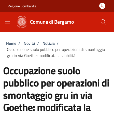
Salta al contenuto principale
Skip to footer content
Regione Lombardia
Comune di Bergamo
Briciole di pane
Home
/
Novità
/
Notizia
/
Occupazione suolo pubblico per operazioni di smontaggio
gru in via Goethe: modificata la viabilità
Occupazione suolo
pubblico per operazioni di
smontaggio gru in via
Goethe: modificata la