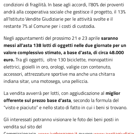
condizioni di fragilità. In base agli accordi, l’80% dei proventi
andrà alla cooperativa sociale che gestisce il progetto, il 13%
all’Istituto Vendite Giudiziarie per le attività svolte e il
restante 7% al Comune per i costi di custodia.
Negli appuntamenti del prossimo 21 e 23 aprile
saranno
messi all’asta 138 lotti di oggetti nelle due giornate per un
valore complessivo stimato, a base d'asta, di circa 48.000
euro.
Tra gli oggetti,
oltre 130 biciclette, monopattini
elettrici, gioielli in oro, orologi, valigie con contenuto,
accessori, attrezzature sportive ma anche una chitarra
indiana sitar, una motosega, una pelliccia.
La vendita avverrà per lotti, con aggiudicazione al
miglior
offerente sul prezzo base d’asta
, secondo la formula del
“visto e piaciuto” e nello stato di fatto in cui i beni si trovano.
Gli interessati potranno visionare le foto dei beni posti in
vendita sul sito del
Commissionario,
www.ivgbergamo.it
ovvero
www.awstagiudizia