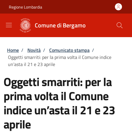
Salta al contenuto principale
Skip to footer content
Regione Lombardia
Comune di Bergamo
Briciole di pane
Home
/
Novità
/
Comunicato stampa
/
Oggetti smarriti: per la prima volta il Comune indice
un’asta il 21 e 23 aprile
Oggetti smarriti: per la
prima volta il Comune
indice un’asta il 21 e 23
aprile