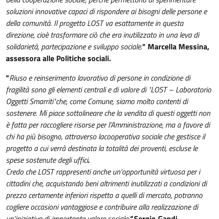
soluzioni innovative capaci di rispondere ai bisogni delle persone e
della comunità. Il progetto LOST va esattamente in questa
direzione, cioè trasformare ciò che era inutilizzato in una leva di
solidarietà, partecipazione e sviluppo sociale.
" Marcella Messina,
assessora alle Politiche sociali.
"
Riuso e reinserimento lavorativo di persone in condizione di
fragilità sono gli elementi centrali e di valore di "LOST – Laboratorio
Oggetti Smarriti"che, come Comune, siamo molto contenti di
sostenere. Mi piace sottolineare che la vendita di questi oggetti non
è fatta per raccogliere risorse per l’Amministrazione, ma a favore di
chi ha più bisogno, attraverso la
cooperativa sociale che gestisce il
progetto a cui verrà destinata la totalità dei proventi, escluse le
spese sostenute degli uffici
.
Credo che LOST rappresenti anche un’opportunità virtuosa per i
cittadini che, acquistando beni altrimenti inutilizzati a condizioni di
prezzo certamente inferiori rispetto a quelli di mercato, potranno
cogliere occasioni vantaggiose e contribuire alla realizzazione di
un’iniziativa di importante valore sociale.
"
Sergio Gandi,