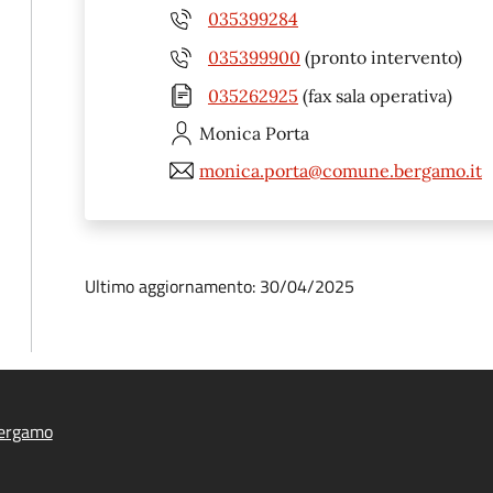
035399284
035399900
(pronto intervento)
035262925
(fax sala operativa)
Monica
Porta
monica.porta@comune.bergamo.it
Ultimo aggiornamento: 30/04/2025
ergamo