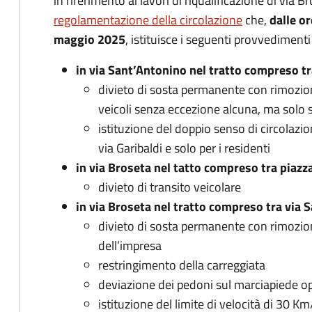
in riferimento ai lavori di riqualificazione di via 
regolamentazione della circolazione
che,
dalle or
maggio 2025
, istituisce i seguenti provvedimenti v
in via Sant’Antonino nel tratto compreso tr
divieto di sosta permanente con rimozione
veicoli senza eccezione alcuna, ma solo s
istituzione del doppio senso di circolazi
via Garibaldi e solo per i residenti
in via Broseta nel tatto compreso tra piazz
divieto di transito veicolare
in via Broseta nel tratto compreso tra via 
divieto di sosta permanente con rimozion
dell’impresa
restringimento della carreggiata
deviazione dei pedoni sul marciapiede op
istituzione del limite di velocità di 30 Km