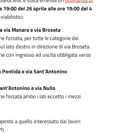
Broseta alta, è stata emessa un'
ordinanza di
e 19:00 del 26 aprile alle ore 19:00 del 4
iabilistici:
a via Manara e via Broseta
 forzata, per tutte le categorie dei
ul lato destro in direzione di via Broseta
one con ingresso ed uscita obbligata verso
a Pontida e via Sant’Antonino
Sant’Antonino e via Nullo
e forzata ambo i lati eccetto i mezzi
posto a quello interessato dai lavori
/h