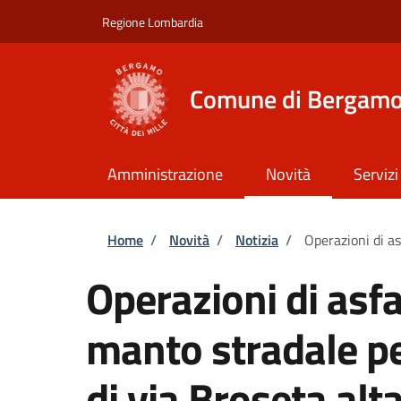
Salta al contenuto principale
Skip to footer content
Regione Lombardia
Comune di Bergam
Amministrazione
Novità
Servizi
Briciole di pane
Home
/
Novità
/
Notizia
/
Operazioni di as
Operazioni di asfa
manto stradale per
di via Broseta alt