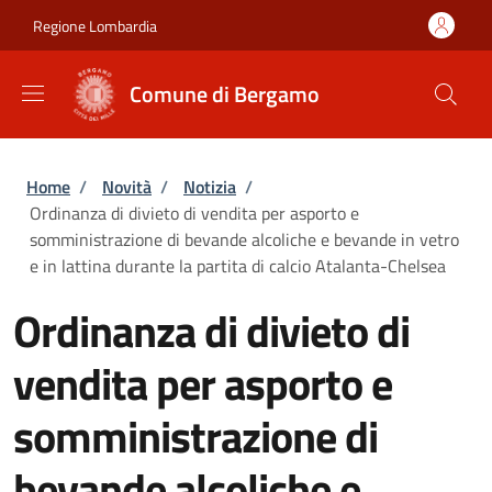
Salta al contenuto principale
Skip to footer content
Regione Lombardia
Comune di Bergamo
Briciole di pane
Home
/
Novità
/
Notizia
/
Ordinanza di divieto di vendita per asporto e
somministrazione di bevande alcoliche e bevande in vetro
e in lattina durante la partita di calcio Atalanta-Chelsea
Ordinanza di divieto di
vendita per asporto e
somministrazione di
bevande alcoliche e