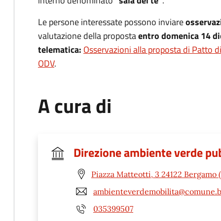
interno denominato
“sala del tè”
.
Le persone interessate possono inviare
osservazi
valutazione della proposta
entro domenica 14 d
telematica:
Osservazioni alla proposta di Patto di
ODV
.
A cura di
Direzione ambiente verde pub
Piazza Matteotti, 3 24122 Bergamo 
ambienteverdemobilita@comune.b
035399507