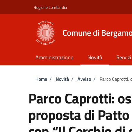
Salta al contenuto principale
Skip to footer content
Regione Lombardia
Comune di Bergam
Amministrazione
Novità
Servizi
Briciole di pane
Home
/
Novità
/
Avviso
/
Parco Caprotti: 
Parco Caprotti: os
proposta di Patto
con “Il Cerchio di