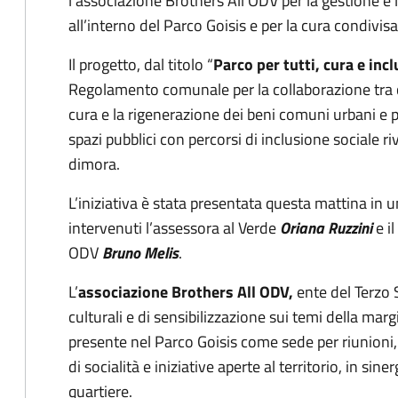
l’associazione Brothers All ODV per la gestione 
all’interno del Parco Goisis e per la cura condivis
Il progetto, dal titolo “
Parco per tutti, cura e inc
Regolamento comunale per la collaborazione tra ci
cura e la rigenerazione dei beni comuni urbani e 
spazi pubblici con percorsi di inclusione sociale ri
dimora.
L’iniziativa è stata presentata questa mattina in
intervenuti l’assessora al Verde
Oriana Ruzzini
e i
ODV
Bruno Melis
.
L’
associazione Brothers All ODV,
ente del Terzo 
culturali e di sensibilizzazione sui temi della margi
presente nel Parco Goisis come sede per riunioni,
di socialità e iniziative aperte al territorio, in sine
quartiere.