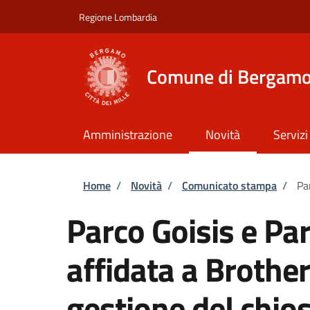
Salta al contenuto principale
Skip to footer content
Regione Lombardia
Comune di Bergam
Amministrazione
Novità
Servizi
Briciole di pane
Home
/
Novità
/
Comunicato stampa
/
Pa
Parco Goisis e Par
affidata a Brother
gestione del chios