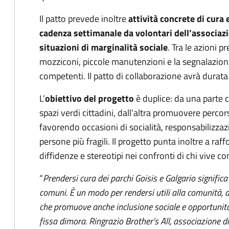
Il patto prevede inoltre
attività concrete di cura 
cadenza settimanale da volontari dell’associaz
situazioni di marginalità sociale
. Tra le azioni p
mozziconi, piccole manutenzioni e la segnalazione d
competenti. Il patto di collaborazione avrà durata 
L’
obiettivo del progetto
è duplice: da una parte co
spazi verdi cittadini, dall’altra promuovere percor
favorendo occasioni di socialità, responsabilizza
persone più fragili. Il progetto punta inoltre a raf
diffidenze e stereotipi nei confronti di chi vive co
“
Prendersi cura dei parchi Goisis e Galgario significa
comuni. È un modo per rendersi utili alla comunità, 
che promuove anche inclusione sociale e opportunità d
fissa dimora. Ringrazio Brother’s All, associazione