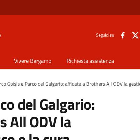
o
Seguici su
Vivere Bergamo
Richiesta assistenza
rco Goisis e Parco del Galgario: affidata a Brothers All ODV la gesti
co del Galgario:
s All ODV la
co e la cura