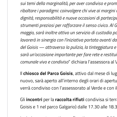
sui temi della marginalità, per aver condiviso e pr
ribaltare i paradigmi: coinvolgere chi vive ai margini 
dignità, responsabilità e nuove occasioni di partecipa
strumenti preziosi per rafforzare il senso civico. Al G
maggio, sarà inoltre attivo un servizio di custodia 
lavorerà in sinergia con l’iniziativa portata avanti da
del Goisis — attraverso la pulizia, la tinteggiatura e 
sarà un’occasione importante per fare rete e restit
comunale vivo e condiviso
” dichiara l’assessora al
Il
chiosco del Parco Goisis
, attivo dal mese di lu
nuovo, sarà aperto all’interno degli orari di apertu
verrà condiviso con l’assessorato al Verde e con i
Gli
incontri
per la
raccolta rifiuti
condivisa si ter
Goisis e 1 nel parco Galgario) dalle 17.30 alle 1