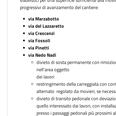
viabilistici per una superficie sufficiente alla mo
progressivi di avanzamento del cantiere:
via Marzabotto
via del Lazzaretto
via Crescenzi
via Fossoli
via Pinetti
via Nedo Nadi
divieto di sosta permanente con rimozione 
nell’area oggetto
dei lavori
restringimento della carreggiata con con
alternato regolato da movieri, se necess
divieto di transito pedonale con deviazio
quello interessato dai lavori, con install
presso i passaggi pedonali più prossimi a