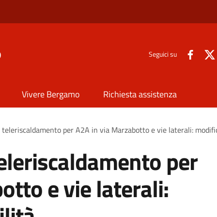
o
Seguici su
Vivere Bergamo
Richiesta assistenza
 teleriscaldamento per A2A in via Marzabotto e vie laterali: modific
teleriscaldamento per
tto e vie laterali:
lità