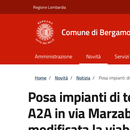
Salta al contenuto principale
Skip to footer content
Regione Lombardia
Comune di Bergam
Amministrazione
Novità
Servizi
Briciole di pane
Home
/
Novità
/
Notizia
/
Posa impianti di
Posa impianti di 
A2A in via Marzabo
modificata la viabi