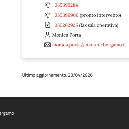
035399284
035399900
(pronto intervento)
035262925
(fax sala operativa)
Monica
Porta
monica.porta@comune.bergamo.it
Ultimo aggiornamento: 23/04/2026
ergamo