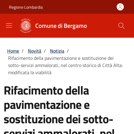
Salta al contenuto principale
Skip to footer content
Regione Lombardia
Comune di Bergamo
Briciole di pane
Home
/
Novità
/
Notizia
/
Rifacimento della pavimentazione e sostituzione dei
sotto-servizi ammalorati, nel centro storico di Città Alta:
modificata la viabilità
Rifacimento della
pavimentazione e
sostituzione dei sotto-
servizi ammalorati, nel