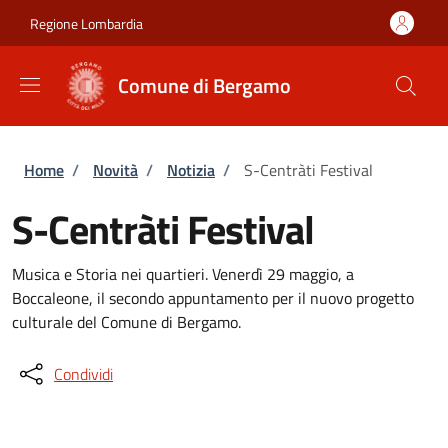
Salta al contenuto principale
Skip to footer content
Regione Lombardia
Comune di Bergamo
Briciole di pane
Home
/
Novità
/
Notizia
/
S-Centràti Festival
S-Centràti Festival
Musica e Storia nei quartieri. Venerdì 29 maggio, a
Boccaleone, il secondo appuntamento per il nuovo progetto
culturale del Comune di Bergamo.
Condividi