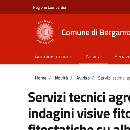
Salta al contenuto principale
Skip to footer content
Regione Lombardia
Comune di Bergam
Amministrazione
Novità
Servizi
Briciole di pane
Home
/
Novità
/
Avviso
/
Servizi tecnici 
Servizi tecnici agr
indagini visive fit
fitostatiche su a