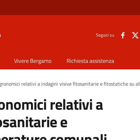
o
Seguici su
Vivere Bergamo
Richiesta assistenza
agronomici relativi a indagini visive fitosanitarie e fitostatiche su 
onomici relativi a
osanitarie e
lberature comunali