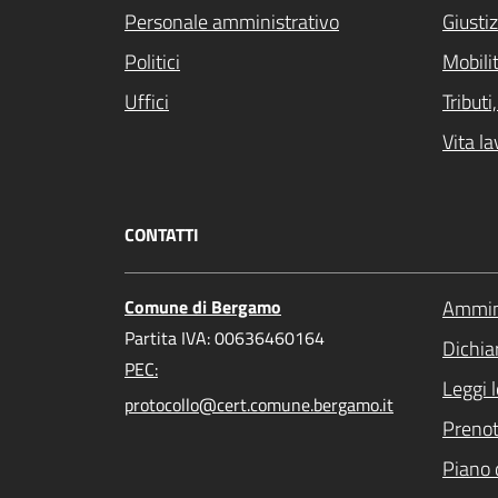
Personale amministrativo
Giustiz
Politici
Mobilit
Uffici
Tribut
Vita la
CONTATTI
Comune di Bergamo
Ammini
Partita IVA: 00636460164
Dichiar
PEC:
Leggi 
protocollo@cert.comune.bergamo.it
Preno
Piano 