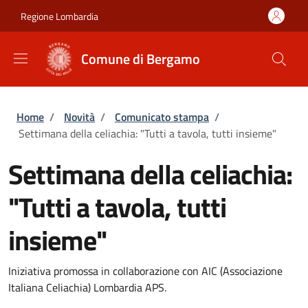
Salta al contenuto principale
Skip to footer content
Regione Lombardia
Comune di Bergamo
Briciole di pane
Home
/
Novità
/
Comunicato stampa
/
Settimana della celiachia: "Tutti a tavola, tutti insieme"
Settimana della celiachia:
"Tutti a tavola, tutti
insieme"
Iniziativa promossa in collaborazione con AIC (Associazione
Italiana Celiachia) Lombardia APS.