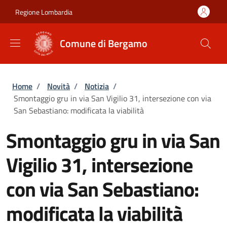
Salta al contenuto principale
Skip to footer content
Regione Lombardia
Comune di Bergamo
Briciole di pane
Home
/
Novità
/
Notizia
/
Smontaggio gru in via San Vigilio 31, intersezione con via
San Sebastiano: modificata la viabilità
Smontaggio gru in via San
Vigilio 31, intersezione
con via San Sebastiano:
modificata la viabilità