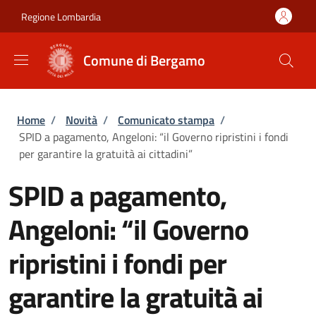
Salta al contenuto principale
Skip to footer content
Regione Lombardia
Comune di Bergamo
Briciole di pane
Home
/
Novità
/
Comunicato stampa
/
SPID a pagamento, Angeloni: “il Governo ripristini i fondi
per garantire la gratuità ai cittadini”
SPID a pagamento,
Angeloni: “il Governo
ripristini i fondi per
garantire la gratuità ai