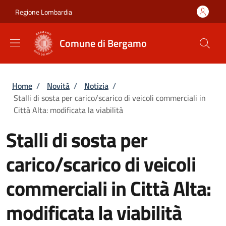
Salta al contenuto principale
Skip to footer content
Regione Lombardia
Comune di Bergamo
Briciole di pane
Home
/
Novità
/
Notizia
/
Stalli di sosta per carico/scarico di veicoli commerciali in
Città Alta: modificata la viabilità
Stalli di sosta per
carico/scarico di veicoli
commerciali in Città Alta:
modificata la viabilità