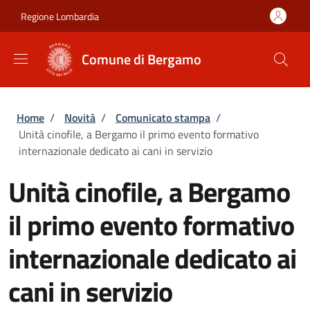
Salta al contenuto principale
Skip to footer content
Regione Lombardia
Comune di Bergamo
Briciole di pane
Home
/
Novità
/
Comunicato stampa
/
Unità cinofile, a Bergamo il primo evento formativo
internazionale dedicato ai cani in servizio
Unità cinofile, a Bergamo
il primo evento formativo
internazionale dedicato ai
cani in servizio