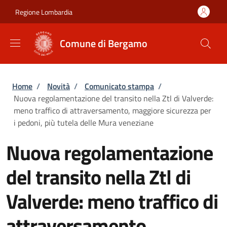
Salta al contenuto principale
Skip to footer content
Regione Lombardia
Comune di Bergamo
Briciole di pane
Home
/
Novità
/
Comunicato stampa
/
Nuova regolamentazione del transito nella Ztl di Valverde:
meno traffico di attraversamento, maggiore sicurezza per
i pedoni, più tutela delle Mura veneziane
Nuova regolamentazione
del transito nella Ztl di
Valverde: meno traffico di
attraversamento,