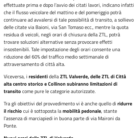
effettuate prima e dopo l’avvio dei citati lavori, indicano infatti
che il flusso veicolare del mattino e del pomeriggio potrà
continuare ad avvalersi di tale possibilità di transito, a sollievo
delle citate via Baioni, via San Tomaso ecc., mentre la quota
residua di veicoli, negli orari di chiusura della ZTL, potrà
trovare soluzioni alternative senza provocare effetti
insostenibili. Tale impostazione degli orari consente una
riduzione del 60% del traffico medio settimanale di
attraversamento di città alta.
Viceversa, i
residenti
della
ZTL Valverde, delle ZTL di Città
alta centro storico e Colli
non subiranno limitazioni di
transito
come pure le categorie autorizzate.
Tra gli obiettivi del provvedimento vi è anche quello di
ridurre
il rischio
cui è sottoposta la
mobilità pedonale
, stante
l’assenza di marciapiedi in buona parte di via Maironi da
Ponte.
Nuovi orari della ZTL di Valverde