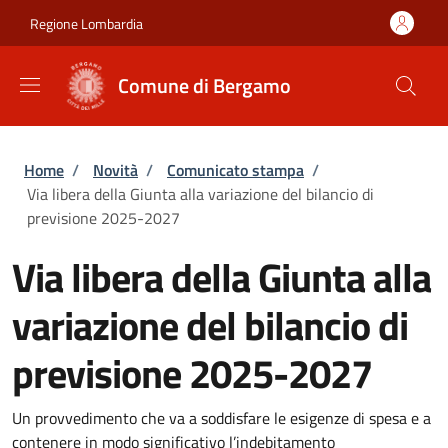
Salta al contenuto principale
Skip to footer content
Regione Lombardia
Comune di Bergamo
Briciole di pane
Home
/
Novità
/
Comunicato stampa
/
Via libera della Giunta alla variazione del bilancio di
previsione 2025-2027
Via libera della Giunta alla
variazione del bilancio di
previsione 2025-2027
Un provvedimento che va a soddisfare le esigenze di spesa e a
contenere in modo significativo l’indebitamento