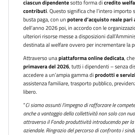
ciascun dipendente
sotto forma di
credito welf
contributi
. Questo significa che l’intero importo 
busta paga, con un
potere d’acquisto reale pari 
dell’anno 2026 poi, in accordo con le organizzazioni
ulteriori risorse messe a disposizioni dall’Ammin
destinata al welfare ovvero per incrementare la pr
Attraverso una
piattaforma online dedicata
, ch
primavera del 2026
, tutti i dipendenti – senza d
accedere a un’ampia gamma di
prodotti e serviz
assistenza familiare, trasporto pubblico, previdenz
libero.
“
Ci siamo assunti l’impegno di rafforzare le compet
anche a vantaggio della collettività non solo con nuo
attraverso il Fondo produttività introducendo per la
aziendale. Ringrazio del percorso di confronto i sindac