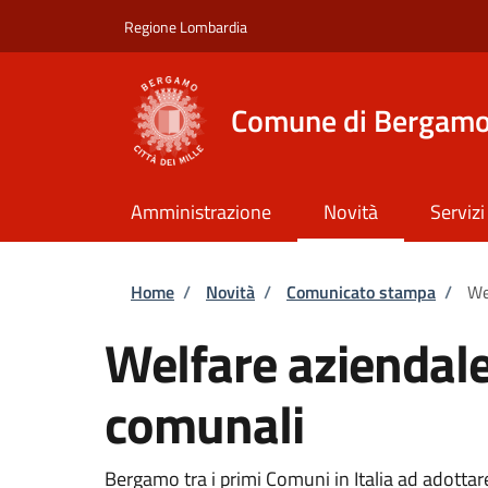
Salta al contenuto principale
Skip to footer content
Regione Lombardia
Comune di Bergam
Amministrazione
Novità
Servizi
Briciole di pane
Home
/
Novità
/
Comunicato stampa
/
We
Welfare aziendale
comunali
Bergamo tra i primi Comuni in Italia ad adotta