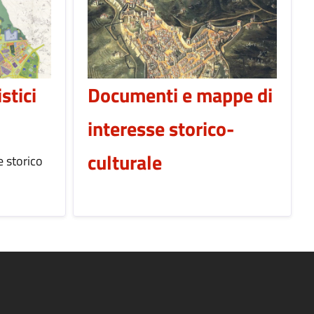
stici
Documenti e mappe di
interesse storico-
culturale
e storico