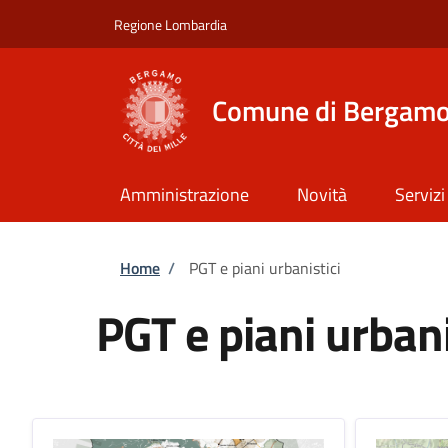
Salta al contenuto principale
Skip to footer content
Regione Lombardia
Comune di Bergam
Amministrazione
Novità
Servizi
Briciole di pane
Home
/
PGT e piani urbanistici
PGT e piani urbani