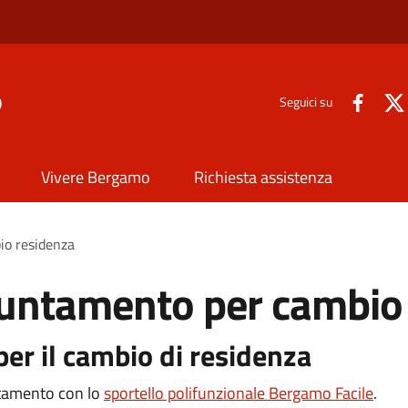
o
Seguici su
Vivere Bergamo
Richiesta assistenza
io residenza
untamento per cambio
er il cambio di residenza
ntamento con lo
sportello polifunzionale Bergamo Facile
.