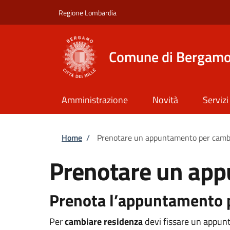
Salta al contenuto principale
Skip to footer content
Regione Lombardia
Comune di Bergam
Amministrazione
Novità
Servizi
Briciole di pane
Home
/
Prenotare un appuntamento per camb
Prenotare un app
Prenota l’appuntamento p
Per
cambiare residenza
devi fissare un appu