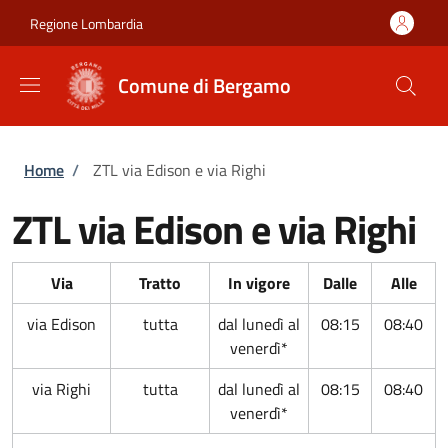
Salta al contenuto principale
Skip to footer content
Regione Lombardia
Comune di Bergamo
Briciole di pane
Home
/
ZTL via Edison e via Righi
ZTL via Edison e via Righi
Via
Tratto
In vigore
Dalle
Alle
via Edison
tutta
dal lunedì al
08:15
08:40
venerdì*
via Righi
tutta
dal lunedì al
08:15
08:40
venerdì*