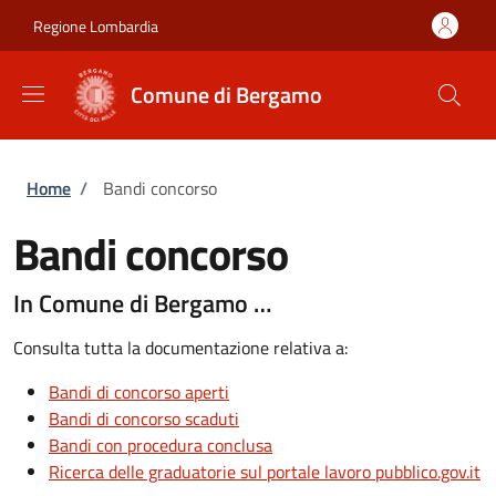
Salta al contenuto principale
Skip to footer content
Regione Lombardia
Comune di Bergamo
Briciole di pane
Home
/
Bandi concorso
Bandi concorso
In Comune di Bergamo …
Consulta tutta la documentazione relativa a:
Bandi di concorso aperti
Bandi di concorso scaduti
Bandi con procedura conclusa
Ricerca delle graduatorie sul portale lavoro pubblico.gov.it