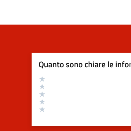
Quanto sono chiare le info
Valutazione
Valuta 5 stelle su 5
Valuta 4 stelle su 5
Valuta 3 stelle su 5
Valuta 2 stelle su 5
Valuta 1 stelle su 5