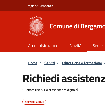
Salta al contenuto principale
Skip to footer content
Regione Lombardia
Comune di Bergam
Amministrazione
Novità
Servizi
Briciole di pane
Home
/
Servizi
/
Educazione e formazione
Richiedi assistenz
(Prenota il servizio di assistenza digitale)
Servizio attivo