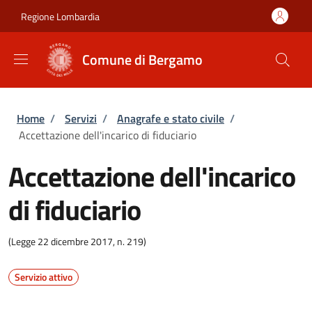
Salta al contenuto principale
Skip to footer content
Regione Lombardia
Comune di Bergamo
Briciole di pane
Home
/
Servizi
/
Anagrafe e stato civile
/
Accettazione dell'incarico di fiduciario
Accettazione dell'incarico
di fiduciario
(Legge 22 dicembre 2017, n. 219)
Servizio attivo