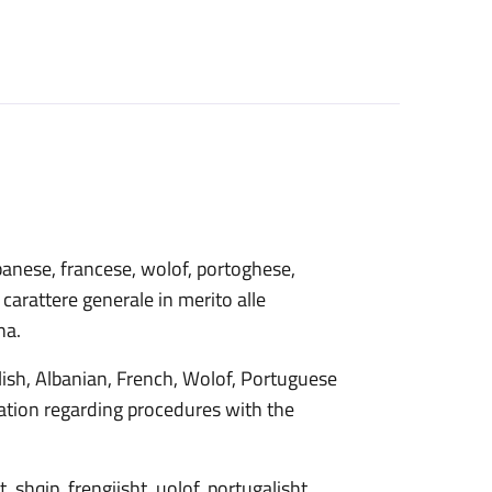
 albanese, francese, wolof, portoghese,
carattere generale in merito alle
na.
lish, Albanian, French, Wolof, Portuguese
ation regarding procedures with the
 shqip, frengjisht, uolof, portugalisht,