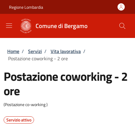
Salta al contenuto principale
Skip to footer content
Regione Lombardia
Comune di Bergamo
Briciole di pane
Home
/
Servizi
/
Vita lavorativa
/
Postazione coworking - 2 ore
Postazione coworking - 2
ore
(Postazione co-working )
Servizio attivo