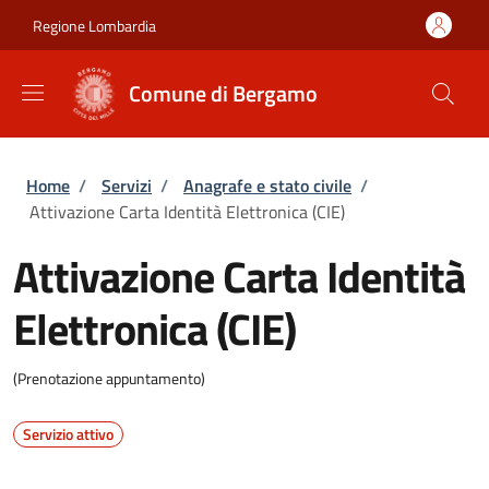
Salta al contenuto principale
Skip to footer content
Regione Lombardia
Comune di Bergamo
Briciole di pane
Home
/
Servizi
/
Anagrafe e stato civile
/
Attivazione Carta Identità Elettronica (CIE)
Attivazione Carta Identità
Elettronica (CIE)
(Prenotazione appuntamento)
Servizio attivo