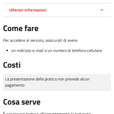
Ulteriori informazioni
Come fare
Per accedere al servizio, assicurati di avere:
un indirizzo e-mail o un numero di telefono cellulare.
Costi
Tipo di pagamento
Importo
La presentazione della pratica non prevede alcun
pagamento
Cosa serve
É necessario portare all'appuntamento la seguente